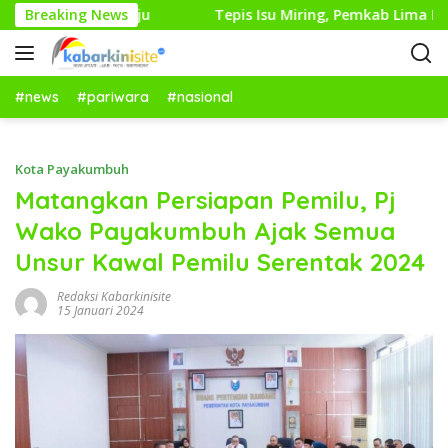
L
 Perubahan Maju
Breaking News
Tepis Isu Miring, Pemkab Lima Puluh 
a
n
g
s
#news
#pariwara
#nasional
u
n
g
Kota Payakumbuh
k
Matangkan Persiapan Pemilu, Pj
e
Wako Payakumbuh Ajak Semua
k
o
Unsur Kawal Pemilu Serentak 2024
n
t
Redaksi Kabarkinisite
15 Januari 2024
e
n