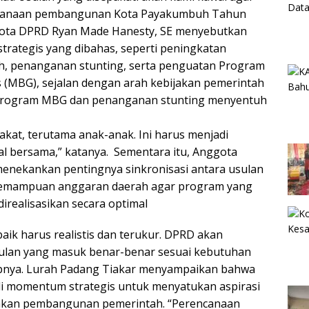
canaan pembangunan Kota Payakumbuh Tahun
ggota DPRD Ryan Made Hanesty, SE menyebutkan
strategis yang dibahas, seperti peningkatan
rah, penanganan stunting, serta penguatan Program
s (MBG), sejalan dengan arah kebijakan pemerintah
“Program MBG dan penanganan stunting menyentuh
kat, terutama anak-anak. Ini harus menjadi
wal bersama,” katanya. Sementara itu, Anggota
menekankan pentingnya sinkronisasi antara usulan
kemampuan anggaran daerah agar program yang
irealisasikan secara optimal
aik harus realistis dan terukur. DPRD akan
ulan yang masuk benar-benar sesuai kebutuhan
pnya. Lurah Padang Tiakar menyampaikan bahwa
 momentum strategis untuk menyatukan aspirasi
akan pembangunan pemerintah. “Perencanaan