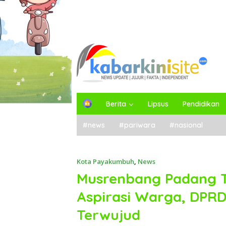
H
Berita
Lipsus
Pendidikan
o
m
#news
#pariwara
#nasional
e
Kota Payakumbuh
,
News
Musrenbang Padang T
Aspirasi Warga, DPRD
Terwujud