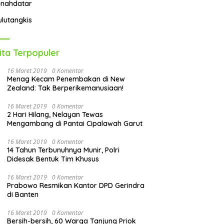
anahdatar
ulutangkis
ita Terpopuler
16 Maret 2019
0 Komentar
Menag Kecam Penembakan di New
Zealand: Tak Berperikemanusiaan!
16 Maret 2019
0 Komentar
2 Hari Hilang, Nelayan Tewas
Mengambang di Pantai Cipalawah Garut
16 Maret 2019
0 Komentar
14 Tahun Terbunuhnya Munir, Polri
Didesak Bentuk Tim Khusus
16 Maret 2019
0 Komentar
Prabowo Resmikan Kantor DPD Gerindra
di Banten
16 Maret 2019
0 Komentar
Bersih-bersih, 60 Warga Tanjung Priok