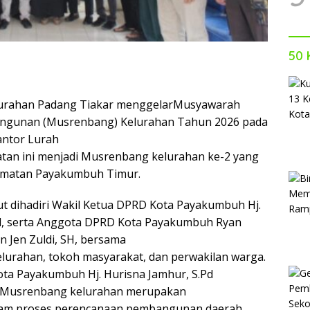
50 
rahan Padang Tiakar menggelarMusyawarah
ngunan (Musrenbang) Kelurahan Tahun 2026 pada
antor Lurah
atan ini menjadi Musrenbang kelurahan ke-2 yang
camatan Payakumbuh Timur.
 dihadiri Wakil Ketua DPRD Kota Payakumbuh Hj.
Pd, serta Anggota DPRD Kota Payakumbuh Ryan
n Jen Zuldi, SH, bersama
lurahan, tokoh masyarakat, dan perwakilan warga.
ta Payakumbuh Hj. Hurisna Jamhur, S.Pd
Musrenbang kelurahan merupakan
lam proses perencanaan pembangunan daerah,