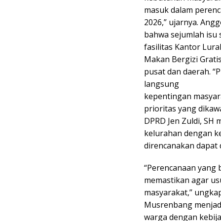
masuk dalam peren
2026,” ujarnya. An
bahwa sejumlah isu 
fasilitas Kantor Lu
Makan Bergizi Grati
pusat dan daerah. 
langsung
kepentingan masyara
prioritas yang dika
DPRD Jen Zuldi, SH 
kelurahan dengan 
direncanakan dapat d
“Perencanaan yang b
memastikan agar us
masyarakat,” ungka
Musrenbang menjadi
warga dengan kebij