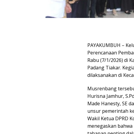
PAYAKUMBUH – Kelu
Perencanaan Pemba
Rabu (7/1/2026) di K
Padang Tiakar. Kegi
dilaksanakan di Ke
Musrenbang tersebut
Hurisna Jamhur, S.
Made Hanesty, SE da
unsur pemerintah ke
Wakil Ketua DPRD Ko
menegaskan bahwa 
tahapan penting da