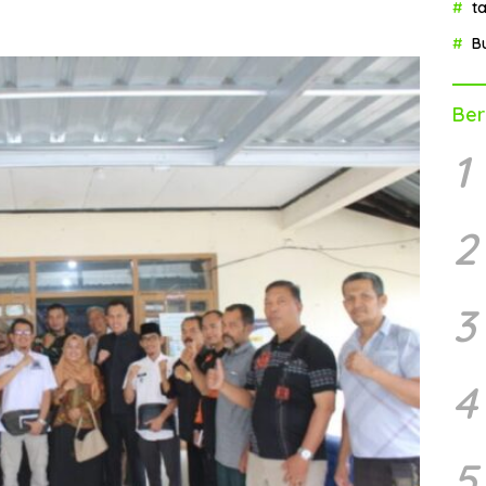
t
B
Ber
1
2
3
4
5