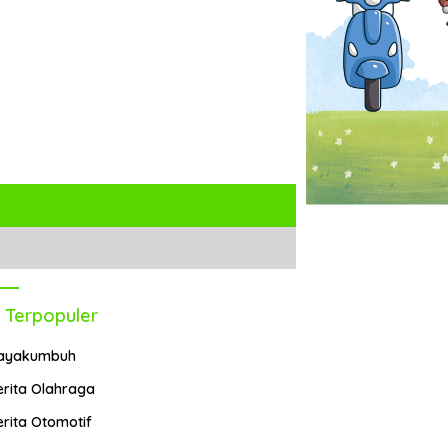
 Terpopuler
ayakumbuh
erita Olahraga
erita Otomotif