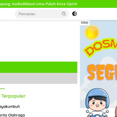
ud Lima Puluh Kota Optimis Bawa Perubahan Maju
Tepi
tutup
 Terpopuler
ayakumbuh
erita Olahraga