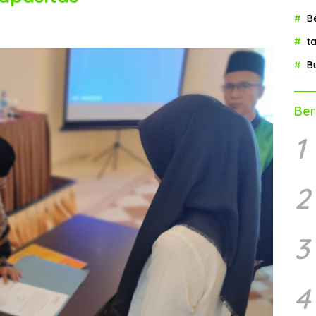
B
t
B
Ber
1
2
3
4