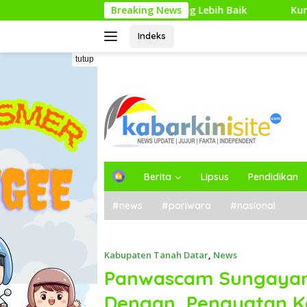
Langsung
ntuk Perencanaan yang Lebih Baik
Breaking News
Kunjungan Kerja Pe
ke
konten
Indeks
tutup
H
Berita
Lipsus
Pendidikan
o
m
#news
#pariwara
#nasional
e
Kabupaten Tanah Datar
,
News
Panwascam Sungayang
Dengan Penguatan K