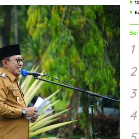
t
B
Ber
1
2
3
4
5