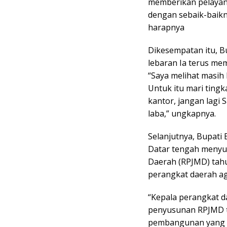
memberikan pelayana
dengan sebaik-baik
harapnya
Dikesempatan itu, B
lebaran Ia terus me
“Saya melihat masih
Untuk itu mari ting
kantor, jangan lagi S
laba,” ungkapnya.
Selanjutnya, Bupati
Datar tengah meny
Daerah (RPJMD) tahu
perangkat daerah aga
“Kepala perangkat d
penyusunan RPJMD t
pembangunan yang di