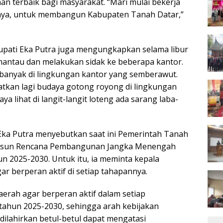
n terbaik bagi masyarakat. “Mari mulai bekerja
nya, untuk membangun Kabupaten Tanah Datar,”
upati Eka Putra juga mengungkapkan selama libur
mantau dan melakukan sidak ke beberapa kantor.
 banyak di lingkungan kantor yang semberawut.
katkan lagi budaya gotong royong di lingkungan
aya lihat di langit-langit loteng ada sarang laba-
 Eka Putra menyebutkan saat ini Pemerintah Tanah
usun Rencana Pembangunan Jangka Menengah
n 2025-2030. Untuk itu, ia meminta kepala
r berperan aktif di setiap tahapannya.
aerah agar berperan aktif dalam setiap
ahun 2025-2030, sehingga arah kebijakan
lahirkan betul-betul dapat mengatasi