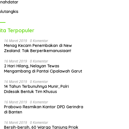
anahdatar
ulutangkis
ita Terpopuler
16 Maret 2019
0 Komentar
Menag Kecam Penembakan di New
Zealand: Tak Berperikemanusiaan!
16 Maret 2019
0 Komentar
2 Hari Hilang, Nelayan Tewas
Mengambang di Pantai Cipalawah Garut
16 Maret 2019
0 Komentar
14 Tahun Terbunuhnya Munir, Polri
Didesak Bentuk Tim Khusus
16 Maret 2019
0 Komentar
Prabowo Resmikan Kantor DPD Gerindra
di Banten
16 Maret 2019
0 Komentar
Bersih-bersih, 60 Warga Tanjung Priok