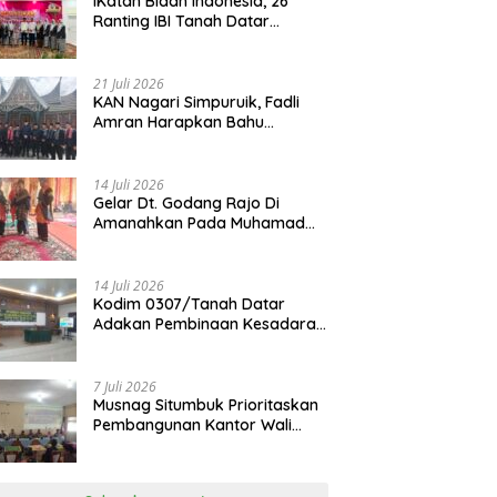
IKatan Bidan Indonesia, 26
Ranting IBI Tanah Datar
Dilantik
21 Juli 2026
KAN Nagari Simpuruik, Fadli
Amran Harapkan Bahu
Membahu Membangun Nagari
14 Juli 2026
Gelar Dt. Godang Rajo Di
Amanahkan Pada Muhamad
Syukur, S.Pd.I
14 Juli 2026
Kodim 0307/Tanah Datar
Adakan Pembinaan Kesadaran
Bela Negara
7 Juli 2026
Musnag Situmbuk Prioritaskan
Pembangunan Kantor Wali
Nagari