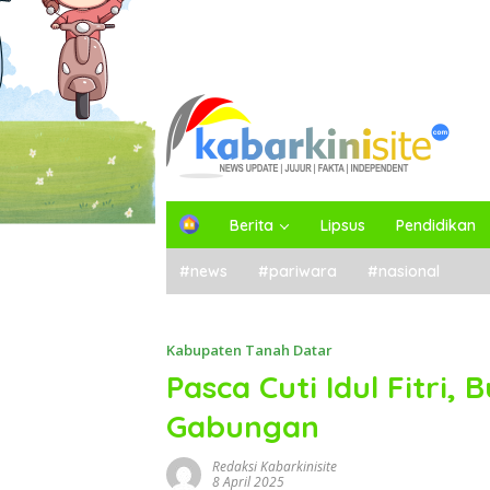
H
Berita
Lipsus
Pendidikan
o
m
#news
#pariwara
#nasional
e
Kabupaten Tanah Datar
Pasca Cuti Idul Fitri,
Gabungan
Redaksi Kabarkinisite
8 April 2025