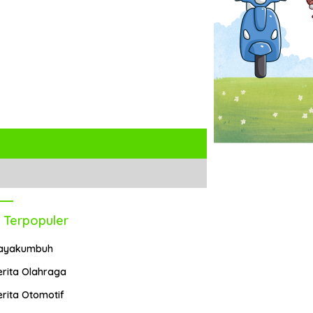
 Terpopuler
ayakumbuh
erita Olahraga
erita Otomotif