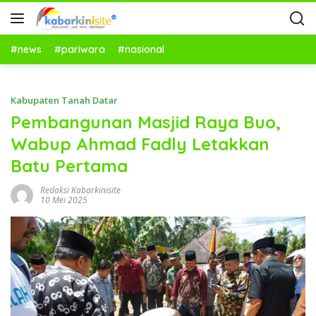
#news
#pariwara
#nasional
Kabupaten Tanah Datar
Pembangunan Masjid Raya Buo,
Wabup Ahmad Fadly Letakkan
Batu Pertama
Redaksi Kabarkinisite
10 Mei 2025