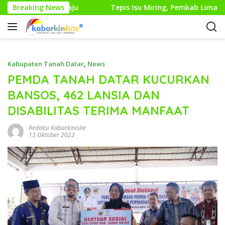
L
a Perubahan Maju
Breaking News
Tepis Isu Miring, Pemkab Lima Pulu
a
n
g
s
u
Kabupaten Tanah Datar
,
News
n
PEMDA TANAH DATAR KUCURKAN
g
BANSOS, 462 LANSIA DAN
k
e
DISABILITAS TERIMA MANFAAT
k
o
Redaksi Kabarkinisite
13 Oktober 2022
n
t
e
n