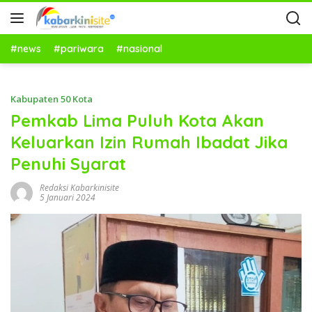
#news
#pariwara
#nasional
Kabupaten 50 Kota
Pemkab Lima Puluh Kota Akan
Keluarkan Izin Rumah Ibadat Jika
Penuhi Syarat
Redaksi Kabarkinisite
5 Januari 2024