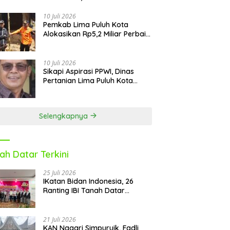
Kota Revitalisasi Puluhan
Sekolah Pascabencana dan
10 Juli 2026
Pemkab Lima Puluh Kota
Reguler
Alokasikan Rp5,2 Miliar Perbaiki
9 Sekolah Pascabencana
10 Juli 2026
Sikapi Aspirasi PPWI, Dinas
Pertanian Lima Puluh Kota
Fasilitasi Petani Masuk e-RDKK
Selengkapnya
ah Datar Terkini
25 Juli 2026
IKatan Bidan Indonesia, 26
Ranting IBI Tanah Datar
Dilantik
21 Juli 2026
KAN Nagari Simpuruik, Fadli