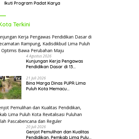
Ikuti Program Padat Karya
Kota Terkini
4 Agustus 2026
Kunjungan Kerja Pengawas
Pendidikan Dasar di 13
Kecamatan Rampung,
Kadisdikbud Lima Puluh Kota
21 Juli 2026
Bina Marga Dinas PUPR Lima
Optimis Bawa Perubahan Maju
Puluh Kota Memacu
Penyerapan Dana TKD 2026:
Targetkan Rampung Akhir
Oktober
20 Juli 2026
Genjot Pemulihan dan Kualitas
Pendidikan, Pemkab Lima Puluh