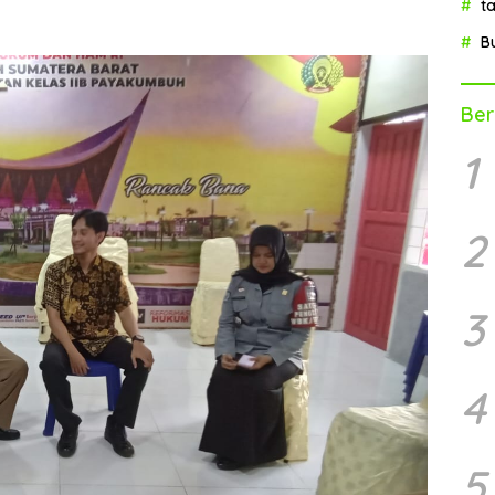
t
B
Ber
1
2
3
4
5