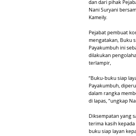
dan dari pihak Peja
Nani Suryani bersa
Kameily.
Pejabat pembuat kom
mengatakan, Buku si
Payakumbuh ini seba
dilakukan pengolahan
terlampir,
“Buku-buku siap lay
Payakumbuh, diperu
dalam rangka membe
di lapas, “ungkap Na
Diksempatan yang s
terima kasih kepada
buku siap layan kep