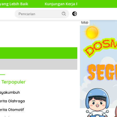
ik
Kunjungan Kerja Pengawas Pendidikan Dasar di 13 
tutup
 Terpopuler
ayakumbuh
erita Olahraga
erita Otomotif