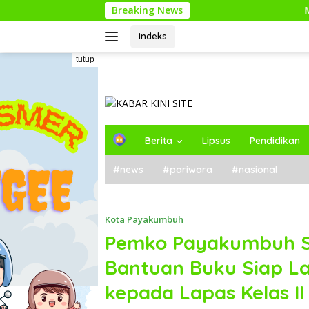
Langsung
Breaking News
Mengenal Nagar
ke
konten
Indeks
tutup
H
Berita
Lipsus
Pendidikan
o
m
#news
#pariwara
#nasional
e
Kota Payakumbuh
Pemko Payakumbuh S
Bantuan Buku Siap La
kepada Lapas Kelas I