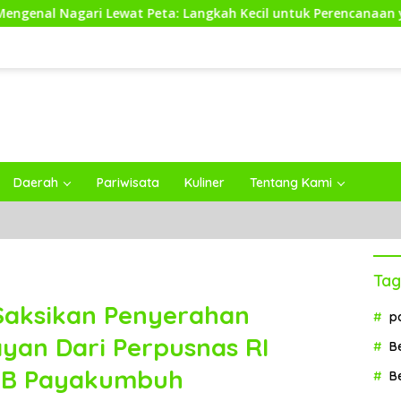
i Lewat Peta: Langkah Kecil untuk Perencanaan yang Lebih Ba
Daerah
Pariwisata
Kuliner
Tentang Kami
Tag
aksikan Penyerahan
p
yan Dari Perpusnas RI
B
I B Payakumbuh
B