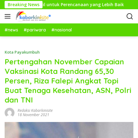
L
: Langkah Kecil untuk Perencanaan yang Lebih Baik
Breaking News
Ku
a
n
g
s
#news
#pariwara
#nasional
u
n
g
Kota Payakumbuh
k
Pertengahan November Capaian
e
Vaksinasi Kota Randang 65,30
k
o
Persen, Riza Falepi Angkat Topi
n
Buat Tenaga Kesehatan, ASN, Polri
t
e
dan TNI
n
Redaksi Kabarkinisite
18 November 2021