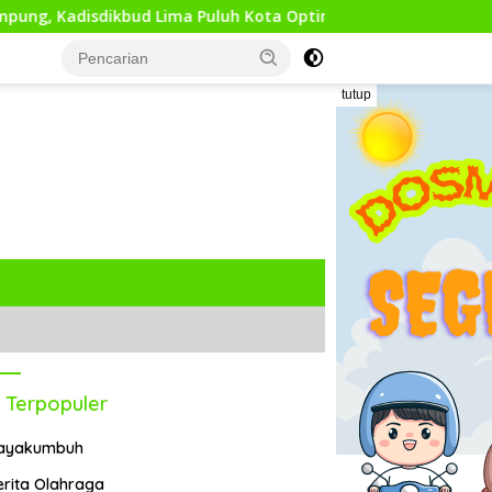
ud Lima Puluh Kota Optimis Bawa Perubahan Maju
Tep
tutup
 Terpopuler
ayakumbuh
erita Olahraga