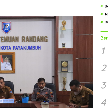
B
t
B
Ber
1
2
3
4