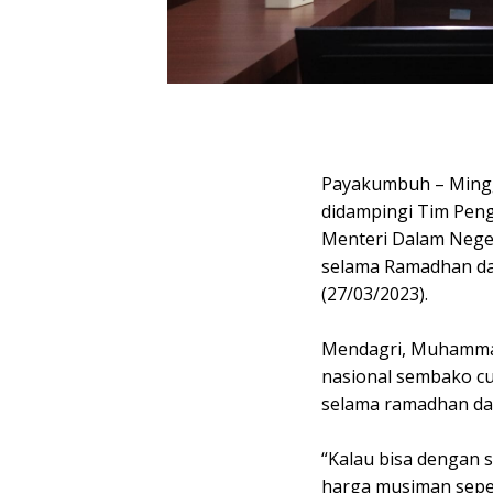
Payakumbuh – Minggu
didampingi Tim Penge
Menteri Dalam Neger
selama Ramadhan dan 
(27/03/2023).
Mendagri, Muhammad
nasional sembako c
selama ramadhan dan j
“Kalau bisa dengan 
harga musiman seper