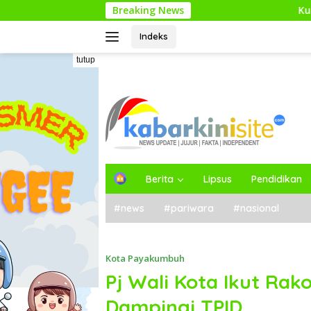
Langsung
Breaking News
Kunjungan Kerja Pe
ke
konten
Indeks
tutup
H
Berita
Lipsus
Pendidikan
o
m
#news
#pariwara
#nasional
e
Kota Payakumbuh
Pj Wali Kota Ikut Rak
Dampingi TPID