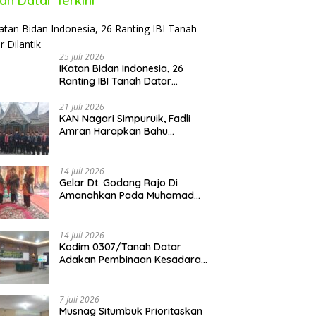
ah Datar Terkini
25 Juli 2026
IKatan Bidan Indonesia, 26
Ranting IBI Tanah Datar
Dilantik
21 Juli 2026
KAN Nagari Simpuruik, Fadli
Amran Harapkan Bahu
Membahu Membangun Nagari
14 Juli 2026
Gelar Dt. Godang Rajo Di
Amanahkan Pada Muhamad
Syukur, S.Pd.I
14 Juli 2026
Kodim 0307/Tanah Datar
Adakan Pembinaan Kesadaran
Bela Negara
7 Juli 2026
Musnag Situmbuk Prioritaskan