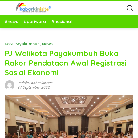
#news
#pariwara
#nasional
Kota Payakumbuh
,
News
PJ Walikota Payakumbuh Buka
Rakor Pendataan Awal Registrasi
Sosial Ekonomi
Redaksi Kabarkinisite
27 September 2022