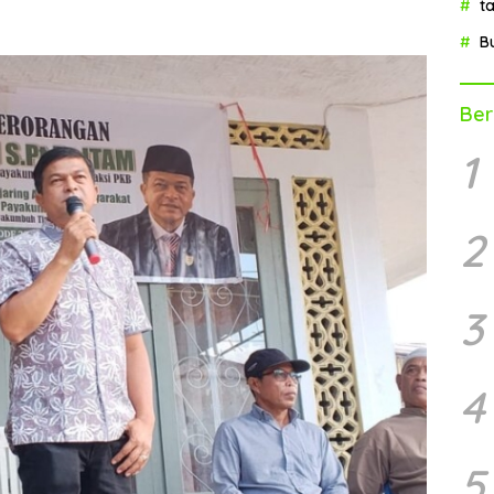
t
B
Ber
1
2
3
4
5