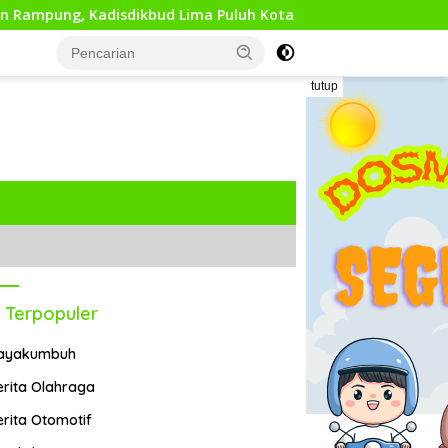
isdikbud Lima Puluh Kota Optimis Bawa Perubahan Maju
tutup
 Terpopuler
ayakumbuh
erita Olahraga
erita Otomotif