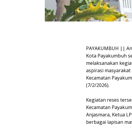
PAYAKUMBUH || Ang
Kota Payakumbuh seka
melaksanakan kegia
aspirasi masyarakat 
Kecamatan Payakumb
(7/2/2026).
Kegiatan reses ters
Kecamatan Payakumbu
Anjasmara, Ketua LP
berbagai lapisan ma