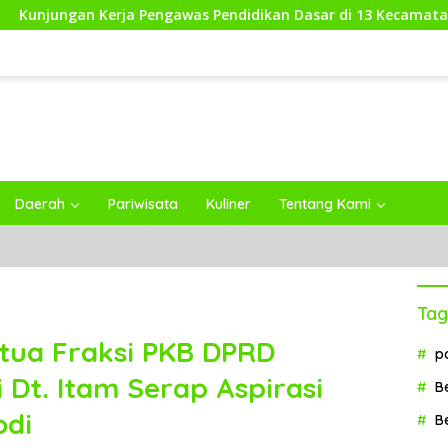
rja Pengawas Pendidikan Dasar di 13 Kecamatan Rampung, Kad
Daerah
Pariwisata
Kuliner
Tentang Kami
Tag
tua Fraksi PKB DPRD
p
Dt. Itam Serap Aspirasi
B
odi
B