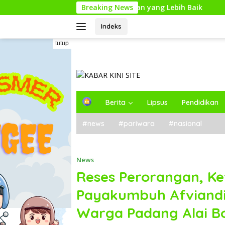
Langsung
ecil untuk Perencanaan yang Lebih Baik
Breaking News
Kunjungan Ke
ke
konten
Indeks
tutup
H
Berita
Lipsus
Pendidikan
o
m
#news
#pariwara
#nasional
e
News
Reses Perorangan, Ke
Payakumbuh Afviandi 
Warga Padang Alai B