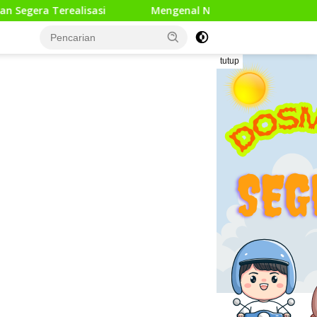
alisasi
Mengenal Nagari Lewat Peta: Langkah Kecil un
tutup