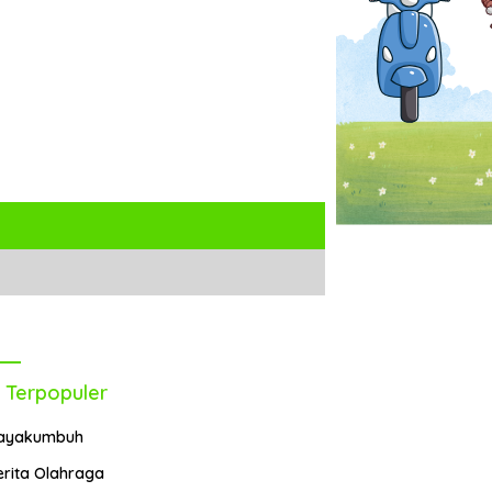
 Terpopuler
ayakumbuh
erita Olahraga