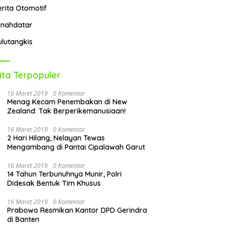
erita Otomotif
anahdatar
ulutangkis
ita Terpopuler
16 Maret 2019
0 Komentar
Menag Kecam Penembakan di New
Zealand: Tak Berperikemanusiaan!
16 Maret 2019
0 Komentar
2 Hari Hilang, Nelayan Tewas
Mengambang di Pantai Cipalawah Garut
16 Maret 2019
0 Komentar
14 Tahun Terbunuhnya Munir, Polri
Didesak Bentuk Tim Khusus
16 Maret 2019
0 Komentar
Prabowo Resmikan Kantor DPD Gerindra
di Banten