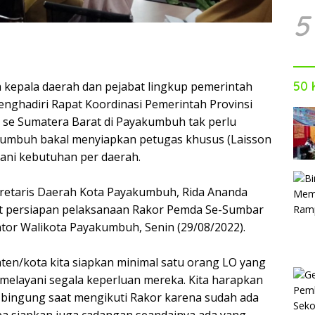
5
50 
kepala daerah dan pejabat lingkup pemerintah
nghadiri Rapat Koordinasi Pemerintah Provinsi
se Sumatera Barat di Payakumbuh tak perlu
umbuh bakal menyiapkan petugas khusus (Laisson
yani kebutuhan per daerah.
kretaris Daerah Kota Payakumbuh, Rida Ananda
t persiapan pelaksanaan Rakor Pemda Se-Sumbar
ntor Walikota Payakumbuh, Senin (29/08/2022).
ten/kota kita siapkan minimal satu orang LO yang
elayani segala keperluan mereka. Kita harapkan
 bingung saat mengikuti Rakor karena sudah ada
a siapkan juga cadangan seandainya ada yang