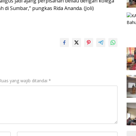
aligus jadi ajang perpisahan beliau dengan kolega
 di Sumbar,” pungkas Rida Ananda. (Joli)
Ruas yang wajib ditandai
*