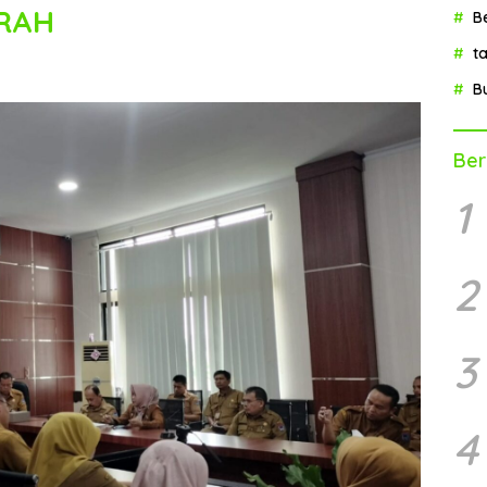
RAH
B
t
B
Ber
1
2
3
4