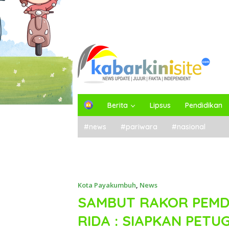
H
Berita
Lipsus
Pendidikan
o
m
#news
#pariwara
#nasional
e
Kota Payakumbuh
,
News
SAMBUT RAKOR PEMD
RIDA : SIAPKAN PETU