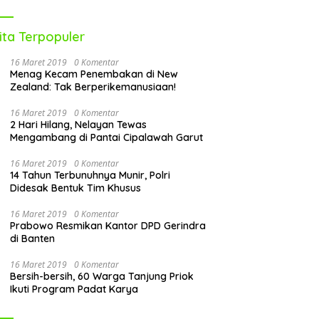
ita Terpopuler
16 Maret 2019
0 Komentar
Menag Kecam Penembakan di New
Zealand: Tak Berperikemanusiaan!
16 Maret 2019
0 Komentar
2 Hari Hilang, Nelayan Tewas
Mengambang di Pantai Cipalawah Garut
16 Maret 2019
0 Komentar
14 Tahun Terbunuhnya Munir, Polri
Didesak Bentuk Tim Khusus
16 Maret 2019
0 Komentar
Prabowo Resmikan Kantor DPD Gerindra
di Banten
16 Maret 2019
0 Komentar
Bersih-bersih, 60 Warga Tanjung Priok
Ikuti Program Padat Karya