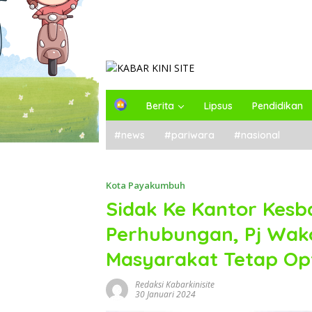
H
Berita
Lipsus
Pendidikan
o
m
#news
#pariwara
#nasional
e
Kota Payakumbuh
Sidak Ke Kantor Kesb
Perhubungan, Pj Wak
Masyarakat Tetap Op
Redaksi Kabarkinisite
30 Januari 2024