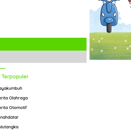
 Terpopuler
ayakumbuh
erita Olahraga
erita Otomotif
anahdatar
ulutangkis