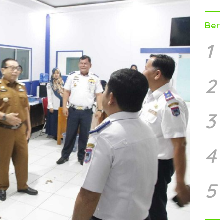
Ber
1
2
3
4
5