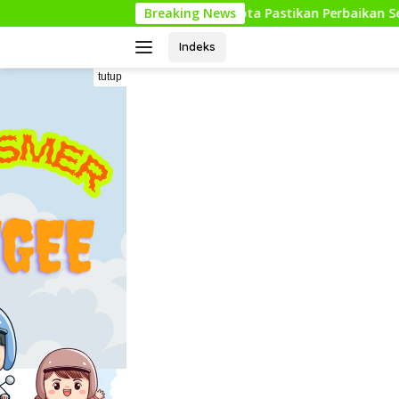
Langsung
s, Pemkab Lima Puluh Kota Pastikan Perbaikan Segera Terealisas
Breaking News
ke
konten
Indeks
tutup