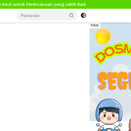
rencanaan yang Lebih Baik
Kunjungan Kerja Pengawas P
tutup