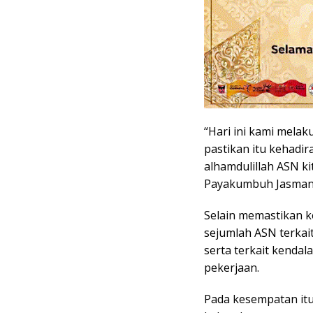
“Hari ini kami mela
pastikan itu kehadir
alhamdulillah ASN kit
Payakumbuh Jasman u
Selain memastikan k
sejumlah ASN terkai
serta terkait kendal
pekerjaan.
Pada kesempatan it