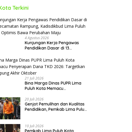
Kota Terkini
4 Agustus 2026
Kunjungan Kerja Pengawas
Pendidikan Dasar di 13
Kecamatan Rampung,
Kadisdikbud Lima Puluh Kota
Optimis Bawa Perubahan Maju
21 Juli 2026
Bina Marga Dinas PUPR Lima
Puluh Kota Memacu
Penyerapan Dana TKD 2026:
Targetkan Rampung Akhir
20 Juli 2026
Genjot Pemulihan dan Kualitas
Oktober
Pendidikan, Pemkab Lima Puluh
Kota Revitalisasi Puluhan
Sekolah Pascabencana dan
Reguler
10 Juli 2026
Pemkab Lima Puluh Kota