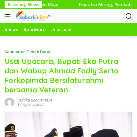
L
s Bawa Perubahan Maju
Breaking News
Tepis Isu Miring, Pemkab Lima
a
n
g
s
#news
#pariwara
#nasional
u
n
g
Kabupaten Tanah Datar
k
Usai Upacara, Bupati Eka Putra
e
dan Wabup Ahmad Fadly Serta
k
o
Forkopimda Bersilaturahmi
n
bersama Veteran
t
e
Redaksi Kabarkinisite
n
17 Agustus 2025