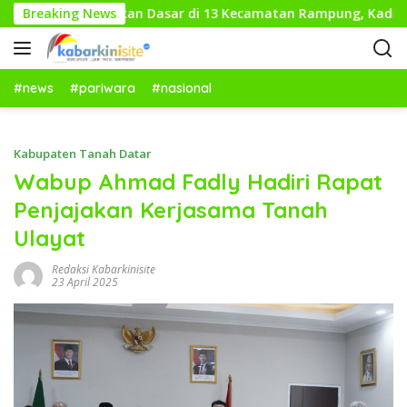
L
awas Pendidikan Dasar di 13 Kecamatan Rampung, Kadisdikbud
Breaking News
a
n
g
s
#news
#pariwara
#nasional
u
n
g
Kabupaten Tanah Datar
k
Wabup Ahmad Fadly Hadiri Rapat
e
Penjajakan Kerjasama Tanah
k
o
Ulayat
n
t
Redaksi Kabarkinisite
23 April 2025
e
n