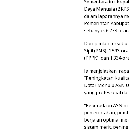
Sementara itu, Kep
Daya Manusia (BKPSD
dalam laporannya m
Pemerintah Kabupate
sebanyak 6.738 oran
Dari jumlah tersebu
Sipil (PNS), 1.593 o
(PPPK), dan 1.334 o
Ia menjelaskan, ra
“Peningkatan Kuali
Datar Menuju ASN Un
yang profesional dan
“Keberadaan ASN me
pemerintahan, pemb
berjalan optimal m
sistem merit, penin