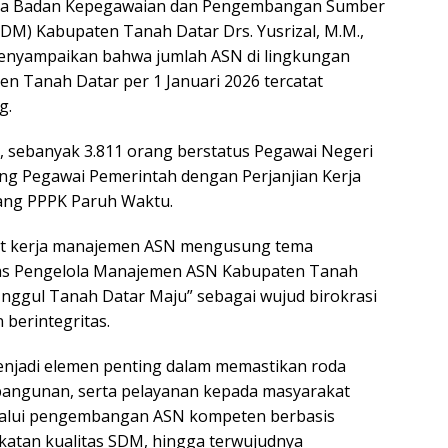
ala Badan Kepegawaian dan Pengembangan Sumber
M) Kabupaten Tanah Datar Drs. Yusrizal, M.M.,
enyampaikan bahwa jumlah ASN di lingkungan
n Tanah Datar per 1 Januari 2026 tercatat
g.
t, sebanyak 3.811 orang berstatus Pegawai Negeri
rang Pegawai Pemerintah dengan Perjanjian Kerja
rang PPPK Paruh Waktu.
pat kerja manajemen ASN mengusung tema
tas Pengelola Manajemen ASN Kabupaten Tanah
ggul Tanah Datar Maju” sebagai wujud birokrasi
 berintegritas.
njadi elemen penting dalam memastikan roda
angunan, serta pelayanan kepada masyarakat
elalui pengembangan ASN kompeten berbasis
gkatan kualitas SDM, hingga terwujudnya