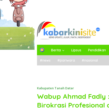
H
Berita
Lipsus
Pendidikan
o
m
#news
#pariwara
#nasional
e
Kabupaten Tanah Datar
Wabup Ahmad Fadly :
Birokrasi Profesional