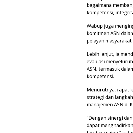
bagaimana membang
kompetensi, integrit
Wabup juga mengingat
komitmen ASN dalam
pelayan masyarakat.
Lebih lanjut, ia me
evaluasi menyeluru
ASN, termasuk dala
kompetensi.
Menurutnya, rapat 
strategi dan langka
manajemen ASN di K
“Dengan sinergi dan
dapat menghadirkan 
berdaya saing,” kata