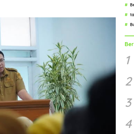
B
t
B
Ber
1
2
3
4