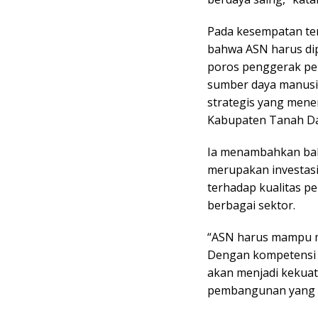
Pada kesempatan te
bahwa ASN harus dip
poros penggerak pe
sumber daya manusia
strategis yang men
Kabupaten Tanah Da
Ia menambahkan bah
merupakan investas
terhadap kualitas p
berbagai sektor.
“ASN harus mampu m
Dengan kompetensi y
akan menjadi kekua
pembangunan yang s