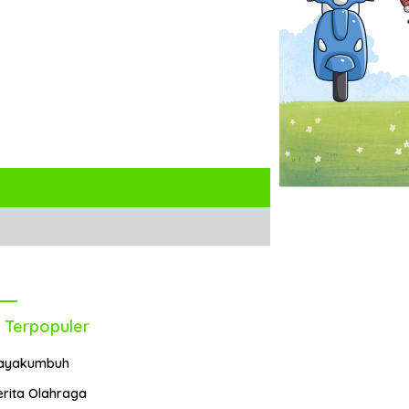
 Terpopuler
ayakumbuh
erita Olahraga