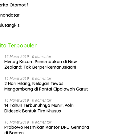
erita Otomotif
anahdatar
ulutangkis
ita Terpopuler
16 Maret 2019
0 Komentar
Menag Kecam Penembakan di New
Zealand: Tak Berperikemanusiaan!
16 Maret 2019
0 Komentar
2 Hari Hilang, Nelayan Tewas
Mengambang di Pantai Cipalawah Garut
16 Maret 2019
0 Komentar
14 Tahun Terbunuhnya Munir, Polri
Didesak Bentuk Tim Khusus
16 Maret 2019
0 Komentar
Prabowo Resmikan Kantor DPD Gerindra
di Banten