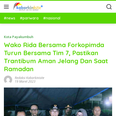
#news
#pariwara
#nasional
Kota Payakumbuh
Wako Rida Bersama Forkopimda
Turun Bersama Tim 7, Pastikan
Trantibum Aman Jelang Dan Saat
Ramadan
Redaksi Kabarkinisite
19 Maret 2023