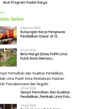
Ikuti Program Padat Karya
Kota Terkini
4 Agustus 2026
Kunjungan Kerja Pengawas
Pendidikan Dasar di 13
Kecamatan Rampung,
Kadisdikbud Lima Puluh Kota
Optimis Bawa Perubahan Maju
21 Juli 2026
Bina Marga Dinas PUPR Lima
Puluh Kota Memacu
Penyerapan Dana TKD 2026:
Targetkan Rampung Akhir
Oktober
20 Juli 2026
Genjot Pemulihan dan Kualitas
Pendidikan, Pemkab Lima Puluh
Kota Revitalisasi Puluhan
Sekolah Pascabencana dan
10 Juli 2026