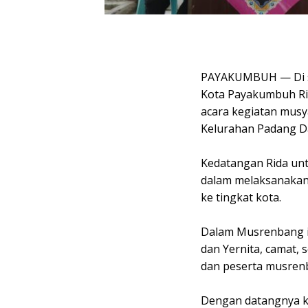
PAYAKUMBUH — Di se
Kota Payakumbuh R
acara kegiatan mus
Kelurahan Padang Da
Kedatangan Rida un
dalam melaksanakan
ke tingkat kota.
Dalam Musrenbang i
dan Yernita, camat, 
dan peserta musrenb
Dengan datangnya ke