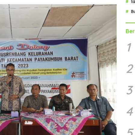
t
B
Ber
1
2
3
4
5