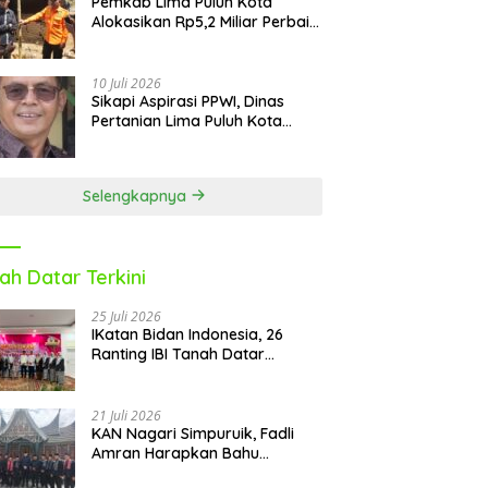
Pemkab Lima Puluh Kota
Reguler
Alokasikan Rp5,2 Miliar Perbaiki
9 Sekolah Pascabencana
10 Juli 2026
Sikapi Aspirasi PPWI, Dinas
Pertanian Lima Puluh Kota
Fasilitasi Petani Masuk e-RDKK
Selengkapnya
ah Datar Terkini
25 Juli 2026
IKatan Bidan Indonesia, 26
Ranting IBI Tanah Datar
Dilantik
21 Juli 2026
KAN Nagari Simpuruik, Fadli
Amran Harapkan Bahu
Membahu Membangun Nagari