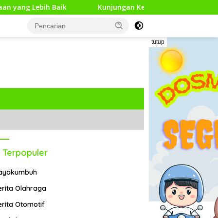
h Baik
Kunjungan Kerja Pengawas Pendidikan Dasar d
tutup
 Terpopuler
ayakumbuh
erita Olahraga
erita Otomotif