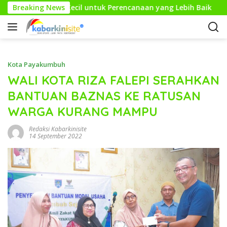
L
eta: Langkah Kecil untuk Perencanaan yang Lebih Baik
Breaking News
a
n
g
s
u
Kota Payakumbuh
n
WALI KOTA RIZA FALEPI SERAHKAN
g
BANTUAN BAZNAS KE RATUSAN
k
e
WARGA KURANG MAMPU
k
o
Redaksi Kabarkinisite
14 September 2022
n
t
e
n