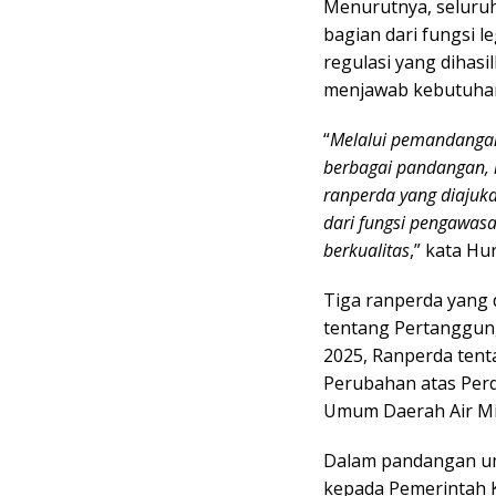
Menurutnya, seluru
bagian dari fungsi 
regulasi yang dihasi
menjawab kebutuhan
“
Melalui pemandangan
berbagai pandangan, 
ranperda yang diajuk
dari fungsi pengawasa
berkualitas
,” kata Hu
Tiga ranperda yang 
tentang Pertanggu
2025, Ranperda ten
Perubahan atas Per
Umum Daerah Air Mi
Dalam pandangan um
kepada Pemerintah