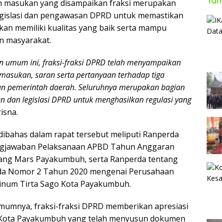
Tan
h masukan yang disampaikan fraksi merupakan
legislasi dan pengawasan DPRD untuk memastikan
lkan memiliki kualitas yang baik serta mampu
 masyarakat.
 umum ini, fraksi-fraksi DPRD telah menyampaikan
masukan, saran serta pertanyaan terhadap tiga
an pemerintah daerah. Seluruhnya merupakan bagian
n dan legislasi DPRD untuk menghasilkan regulasi yang
risna.
dibahas dalam rapat tersebut meliputi Ranperda
ngjawaban Pelaksanaan APBD Tahun Anggaran
tang Mars Payakumbuh, serta Ranperda tentang
da Nomor 2 Tahun 2020 mengenai Perusahaan
num Tirta Sago Kota Payakumbuh.
umnya, fraksi-fraksi DPRD memberikan apresiasi
 Kota Payakumbuh yang telah menyusun dokumen