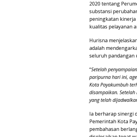
2020 tentang Perum
substansi perubaha
peningkatan kinerja
kualitas pelayanan a
Hurisna menjelaskan
adalah mendengarka
seluruh pandangan u
“
Setelah penyampaian
paripurna hari ini, 
Kota Payakumbuh ter
disampaikan. Setelah 
yang telah dijadwalk
Ia berharap sinergi
Pemerintah Kota Pay
pembahasan berlang
diselesaikan tepat 