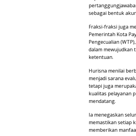
pertanggungjawaba
sebagai bentuk akunt
Fraksi-fraksi juga 
Pemerintah Kota Pa
Pengecualian (WTP)
dalam mewujudkan ta
ketentuan.
Hurisna menilai berb
menjadi sarana eva
tetapi juga merupa
kualitas pelayanan 
mendatang.
Ia menegaskan selur
memastikan setiap k
memberikan manfaat