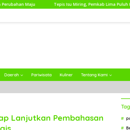
Tepis Isu Miring, Pemkab Lima Puluh Kota Tegaskan Muta
Daerah
Pariwisata
Kuliner
Tentang Kami
Tag
ap Lanjutkan Pembahasan
p
gis
B