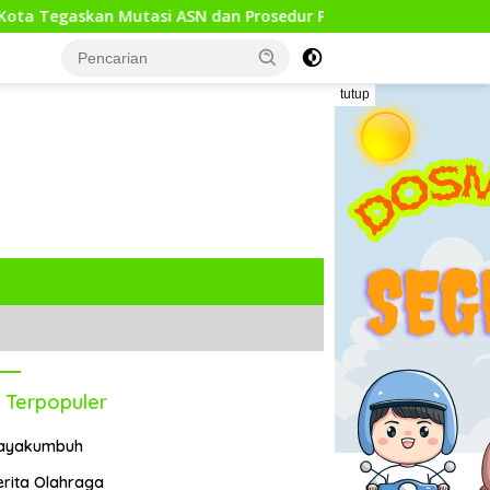
si ASN dan Prosedur Pengadaan Sesuai Aturan
IKatan B
tutup
 Terpopuler
ayakumbuh
erita Olahraga