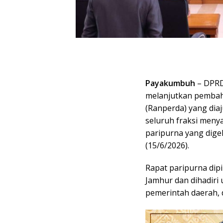
Payakumbuh
– DPRD
melanjutkan pembah
(Ranperda) yang di
seluruh fraksi men
paripurna yang dige
(15/6/2026).
Rapat paripurna di
Jamhur dan dihadiri
pemerintah daerah, 