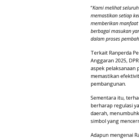
“
Kami melihat seluruh
memastikan setiap keb
memberikan manfaat b
berbagai masukan yan
dalam proses pembah
Terkait Ranperda P
Anggaran 2025, DPR
aspek pelaksanaan 
memastikan efektivi
pembangunan.
Sementara itu, ter
berharap regulasi y
daerah, menumbuhka
simbol yang mencerm
Adapun mengenai Ra