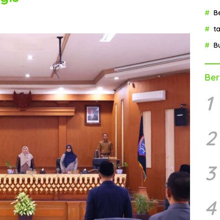
B
t
B
Ber
1
2
3
4