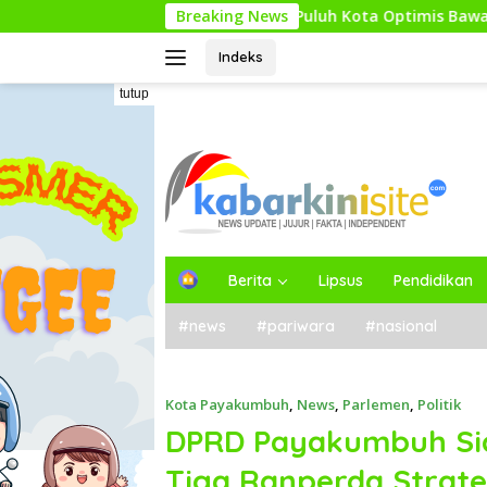
Langsung
Kadisdikbud Lima Puluh Kota Optimis Bawa Perubahan Maju
Breaking News
ke
konten
Indeks
tutup
H
Berita
Lipsus
Pendidikan
o
m
#news
#pariwara
#nasional
e
Kota Payakumbuh
,
News
,
Parlemen
,
Politik
DPRD Payakumbuh Si
Tiga Ranperda Strate